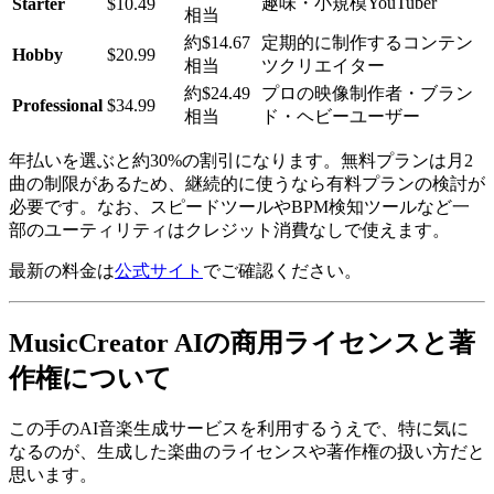
趣味・小規模YouTuber
Starter
$10.49
相当
約$14.67
定期的に制作するコンテン
Hobby
$20.99
相当
ツクリエイター
約$24.49
プロの映像制作者・ブラン
Professional
$34.99
相当
ド・ヘビーユーザー
年払いを選ぶと約30%の割引になります。無料プランは月2
曲の制限があるため、継続的に使うなら有料プランの検討が
必要です。なお、スピードツールやBPM検知ツールなど一
部のユーティリティはクレジット消費なしで使えます。
最新の料金は
公式サイト
でご確認ください。
MusicCreator AIの商用ライセンスと著
作権について
この手のAI音楽生成サービスを利用するうえで、特に気に
なるのが、生成した楽曲のライセンスや著作権の扱い方だと
思います。