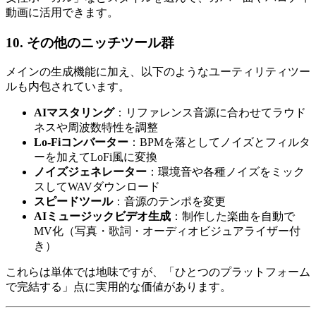
動画に活用できます。
10. その他のニッチツール群
メインの生成機能に加え、以下のようなユーティリティツー
ルも内包されています。
AIマスタリング
：リファレンス音源に合わせてラウド
ネスや周波数特性を調整
Lo-Fiコンバーター
：BPMを落としてノイズとフィルタ
ーを加えてLoFi風に変換
ノイズジェネレーター
：環境音や各種ノイズをミック
スしてWAVダウンロード
スピードツール
：音源のテンポを変更
AIミュージックビデオ生成
：制作した楽曲を自動で
MV化（写真・歌詞・オーディオビジュアライザー付
き）
これらは単体では地味ですが、「ひとつのプラットフォーム
で完結する」点に実用的な価値があります。