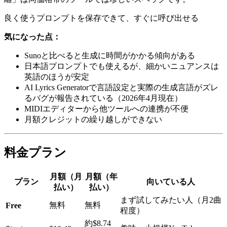
良く使うプロンプトを保存できて、すぐに呼び出せる
気になった点：
Sunoと比べると生成に時間がかかる傾向がある
日本語プロンプトでも使えるが、細かいニュアンスは
英語のほうが安定
AI Lyrics Generatorで言語設定と実際の生成言語がズレ
るバグが報告されている（2026年4月現在）
MIDIエディターから他ツールへの連携が不便
月額クレジットの繰り越しができない
料金プラン
月額（月
月額（年
プラン
向いている人
払い）
払い）
まず試してみたい人（月2曲
無料
無料
Free
程度）
約$8.74