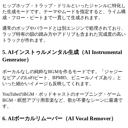
ヒップホップ・トラップ・ドリルといったジャンルに特化し
た生成モードです。テーマやムードを指定すると、ライム構
成・フロー・ビートまで一貫して生成されます。
通常のポップやバラードとは別エンジンで処理されており、
ラップ特有の韻の踏み方やアドリブも含まれた完成度の高い
トラックが作れます。
5. AIインストゥルメンタル生成（AI Instrumental
Generator）
ボーカルなしの純粋なBGMを作るモードです。「ジャジー
なピアノのLoFiビート、BPM85、ビニールノイズあり」と
いった細かいイメージも反映してくれます。
YouTubeのBGM・ポッドキャストのオープニング・ゲーム
BGM・瞑想アプリ用音楽など、歌が不要なシーンに最適で
す。
6. AIボーカルリムーバー（AI Vocal Remover）