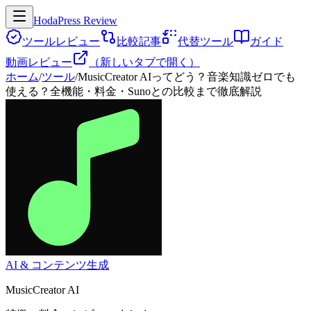
HodaPress Review
ツールレビュー
比較記事
代替ツール
ガイド
動画レビュー
（新しいタブで開く）
ホーム
/
ツール
/
MusicCreator AIってどう？音楽知識ゼロでも
使える？全機能・料金・Sunoとの比較まで徹底解説
AI & コンテンツ生成
MusicCreator AI