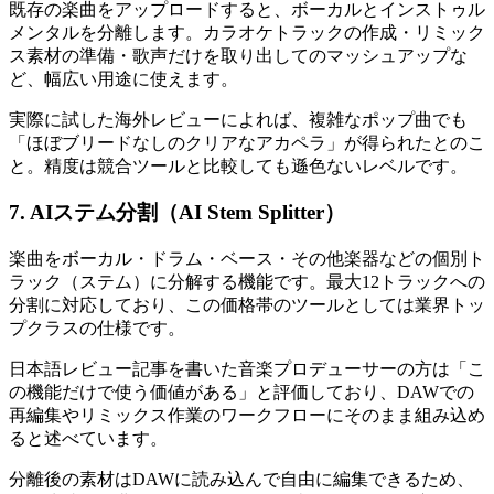
既存の楽曲をアップロードすると、ボーカルとインストゥル
メンタルを分離します。カラオケトラックの作成・リミック
ス素材の準備・歌声だけを取り出してのマッシュアップな
ど、幅広い用途に使えます。
実際に試した海外レビューによれば、複雑なポップ曲でも
「ほぼブリードなしのクリアなアカペラ」が得られたとのこ
と。精度は競合ツールと比較しても遜色ないレベルです。
7. AIステム分割（AI Stem Splitter）
楽曲をボーカル・ドラム・ベース・その他楽器などの個別ト
ラック（ステム）に分解する機能です。最大12トラックへの
分割に対応しており、この価格帯のツールとしては業界トッ
プクラスの仕様です。
日本語レビュー記事を書いた音楽プロデューサーの方は「こ
の機能だけで使う価値がある」と評価しており、DAWでの
再編集やリミックス作業のワークフローにそのまま組み込め
ると述べています。
分離後の素材はDAWに読み込んで自由に編集できるため、