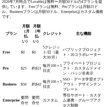
2026年7月時点でLovableは無料〜月額50ドルの4プランを提
供しています。Freeプランは無料、Proプランは月額25ド
ル、Businessプランは月額50ドル、Enterpriseはカスタム価格
です。
月額
月額
（月
（年
プラン
クレジット
主な機能
払
払
い）
い）
5クレジッ
パブリックプロジェク
Free
$0
$0
ト/日（最
ト・20コラボレーター
大30/月）
プライベートプロジェ
毎月100＋5
Pro
$25
約$21
クト・カスタムドメイ
日次
ン・バッジ非表示
SSO・データ学習オプト
毎月100＋5
Business
$50
約$42
アウト・デザインテン
日次
プレート
専任サポート・カスタ
要問
要問
Enterprise
カスタム
ム連携・グループアク
合せ
合せ
セス制御