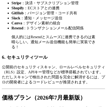
Stripe
：決済・サブスクリプション管理
Shopify
：ECストアとの連携
GitHub
：バージョン管理・コード共有
Slack
：通知・メッセージ送信
Canva
：デザイン素材の統合
Resend
: トランザクションメール配信関係
個人的にはResendとスムーズに連携できるのは素
晴らしい。通知メール送信機能も簡単に実装でき
る！
6. セキュリティツール
公開前のセキュリティスキャン、ロールレベルセキュリティ
（RLS）設定、APIキー管理などが標準搭載されています。
ただしスキャンで検出された問題を完全に解消するには、プ
ロの開発者によるコードレビューが推奨されます。
価格プラン（2026年7月最新版）