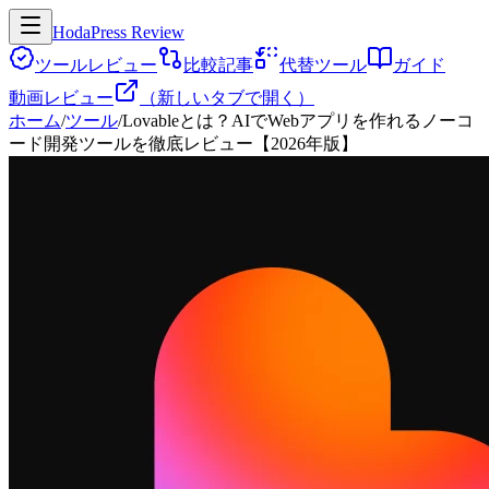
HodaPress Review
ツールレビュー
比較記事
代替ツール
ガイド
動画レビュー
（新しいタブで開く）
ホーム
/
ツール
/
Lovableとは？AIでWebアプリを作れるノーコ
ード開発ツールを徹底レビュー【2026年版】