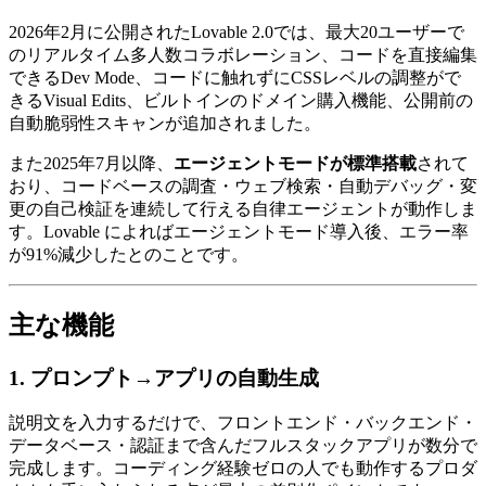
2026年2月に公開されたLovable 2.0では、最大20ユーザーで
のリアルタイム多人数コラボレーション、コードを直接編集
できるDev Mode、コードに触れずにCSSレベルの調整がで
きるVisual Edits、ビルトインのドメイン購入機能、公開前の
自動脆弱性スキャンが追加されました。
また2025年7月以降、
エージェントモードが標準搭載
されて
おり、コードベースの調査・ウェブ検索・自動デバッグ・変
更の自己検証を連続して行える自律エージェントが動作しま
す。Lovable によればエージェントモード導入後、エラー率
が91%減少したとのことです。
主な機能
1. プロンプト→アプリの自動生成
説明文を入力するだけで、フロントエンド・バックエンド・
データベース・認証まで含んだフルスタックアプリが数分で
完成します。コーディング経験ゼロの人でも動作するプロダ