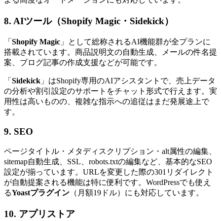
8. AIツール（Shopify Magic・Sidekick）
「
Shopify Magic
」として総称されるAI機能群が全プランに
搭載されています。商品説明文の自動生成、メールの件名提
案、ブログ記事の作成支援などが可能です。
「
Sidekick
」はShopify専用のAIアシスタントで、売上データ
の分析や割引設定のサポートをチャット形式で行えます。実
用性は高いものの、複雑な指示への追従はまだ発展途上で
す。
9. SEO
ページタイトル・メタディスクリプション・alt属性の編集、
sitemap自動生成、SSL、robots.txtの編集など、基本的なSEO
設定が揃っています。URLを変更した際の301リダイレクト
が自動提案される機能は特に便利です。WordPressでも使え
る
Yoastプラグイン
（月額19ドル）にも対応しています。
10. アプリストア