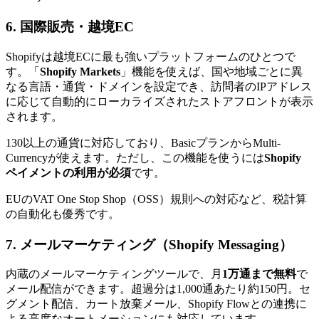
6. 国際販売・越境EC
Shopifyは越境ECに最も強いプラットフォームのひとつで
す。「
Shopify Markets
」機能を使えば、国や地域ごとに異
なる言語・通貨・ドメインを設定でき、訪問者のIPアドレス
に応じて自動的にローカライズされたストアフロントが表示
されます。
130以上の通貨に対応しており、BasicプランからMulti-
Currencyが使えます。ただし、この機能を使うには
Shopify
ペイメントの利用が必須
です。
EUのVAT One Stop Shop（OSS）規則への対応など、税計算
の自動化も優秀です。
7. メールマーケティング（Shopify Messaging）
内蔵のメールマーケティングツールで、月
1万通まで無料
で
メール配信ができます。超過分は1,000通あたり約150円。セ
グメント配信、カート放棄メール、Shopify Flowとの連携に
よる高度なオートメーションにも対応しています。