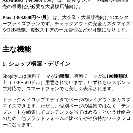
Advanced（44,000円/月）
は、高度なレポート機能や海外販
売の最適化が必要な大規模店舗向け。
Plus（368,000円〜/月）
は、大企業・大量販売向けのエンタ
ープライズプランです。チェックアウトの完全カスタマイズ
やB2B機能、複数ストアの一元管理などが可能になります。
主な機能
1. ショップ構築・デザイン
Shopifyには無料テーマが
24種類
、有料テーマが
1,100種類以
上
（100〜500ドル）用意されています。いずれもレスポンシ
ブ対応で、スマートフォンでも美しく表示されます。
ドラッグ＆ドロップエディタでページのレイアウトをカスタ
マイズできます。ただし、個別ページの編集ではなく「テン
プレートを編集してコンテンツを当てはめる」という仕組み
のため、他プラットフォームに比べてやや独特なワークフロ
ーになります。