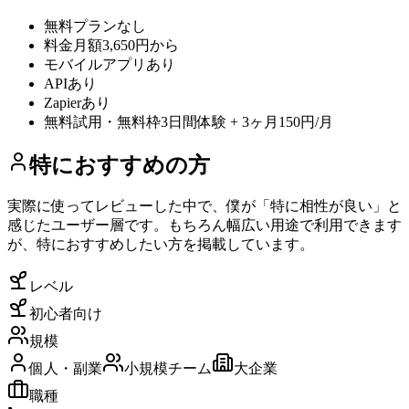
無料プラン
なし
料金
月額3,650円から
モバイルアプリ
あり
API
あり
Zapier
あり
無料試用・無料枠
3日間体験 + 3ヶ月150円/月
特におすすめの方
実際に使ってレビューした中で、僕が「特に相性が良い」と
感じたユーザー層です。もちろん幅広い用途で利用できます
が、特におすすめしたい方を掲載しています。
レベル
初心者向け
規模
個人・副業
小規模チーム
大企業
職種