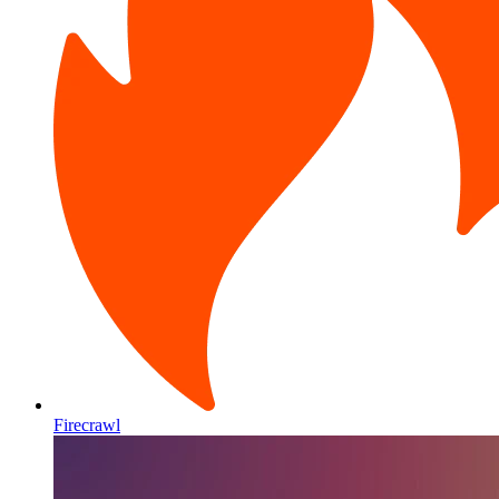
Firecrawl