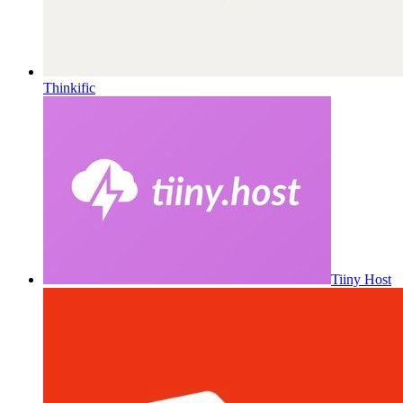
Thinkific
Tiiny Host