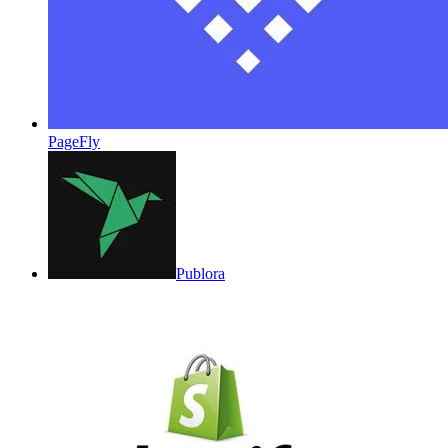
PageFly
Publora