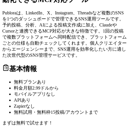
Publoraは、LinkedIn、X、Instagram、Threadsなど複数のSNS
を1つのダッシュボードで管理できるSNS運用ツールです。
予約投稿、分析、AIによる投稿文作成に加え、Claudeや
Cursorと連携できるMCP対応が大きな特徴です。1回の投稿
で複数プラットフォームへ同時配信でき、プラットフォーム
ごとの仕様も自動チェックしてくれます。個人クリエイター
からエージェンシーまで、SNS運用を効率化したい方に適し
た次世代型のSNS管理サービスです。
基本情報
無料プラン
あり
料金
月額2.99ドルから
モバイルアプリ
なし
API
あり
Zapier
なし
無料試用・無料枠
15投稿/アカウントまで
まずは無料で試せます！