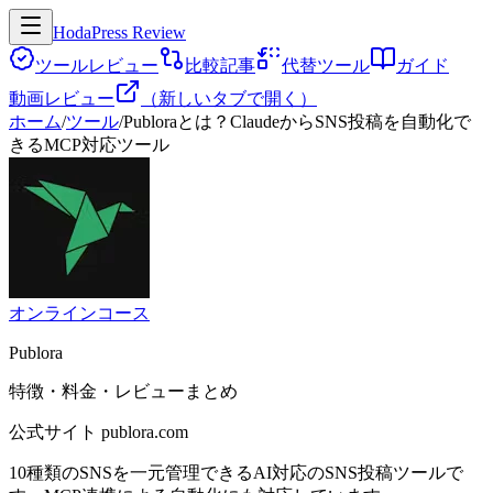
HodaPress Review
ツールレビュー
比較記事
代替ツール
ガイド
動画レビュー
（新しいタブで開く）
ホーム
/
ツール
/
Publoraとは？ClaudeからSNS投稿を自動化で
きるMCP対応ツール
オンラインコース
Publora
特徴・料金・レビューまとめ
公式サイト
publora.com
10種類のSNSを一元管理できるAI対応のSNS投稿ツールで