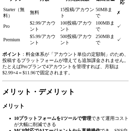
応
Starter（無
15投稿/アカウン
50MBま
無料
✗
料）
ト
で
$2.99/アカウ
100投稿/アカウ
100MBま
Pro
✓
ント
ント
で
$5.99/アカウ
500投稿/アカウ
250MBま
Premium
✓
ント
ント
で
ポイント
：料金体系が「アカウント単位の定額制」のため、
投稿するプラットフォームが増えても追加課金されません。
たとえばProプランで4アカウントを管理すれば、月額は
$2.99×4＝$11.96で固定されます。
メリット・デメリット
メリット
10プラットフォームを1ツールで管理
できて運用コスト
が大幅に削減できる
MCP対応でAIエージェントから直接操作
でき、SNS自