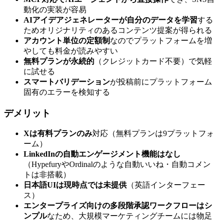
動化の実装が容易
AIアイデアジェネレーターが自分のデータを学習
する
ためオリジナリティのあるコンテンツ提案が得られる
アカウント単位の定額制
なのでプラットフォームを増
やしても料金が読みやすい
無料プランが永続的
（クレジットカード不要）で気軽
に試せる
スマートバリデーション
が投稿前にプラットフォーム
固有のエラーを検知する
デメリット
Xは有料プランのみ
対応（無料プランは9プラットフォ
ーム）
LinkedInの自動エンゲージメント機能はなし
（HypefuryやOrdinalのような自動いいね・自動コメン
トは非搭載）
日本語UIは現時点では未提供
（英語インターフェー
ス）
エンタープライズ向けの多段階承認ワークフローはシ
ンプル
なため、大規模マーケティングチームには物足