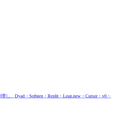
ftgen・Replit・Leap.new・Cursor・v0・