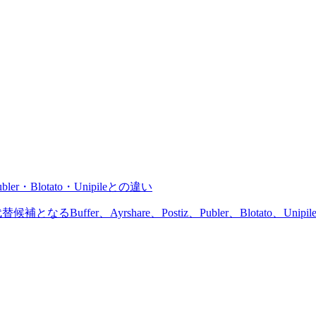
ler・Blotato・Unipileとの違い
補となるBuffer、Ayrshare、Postiz、Publer、Blotat