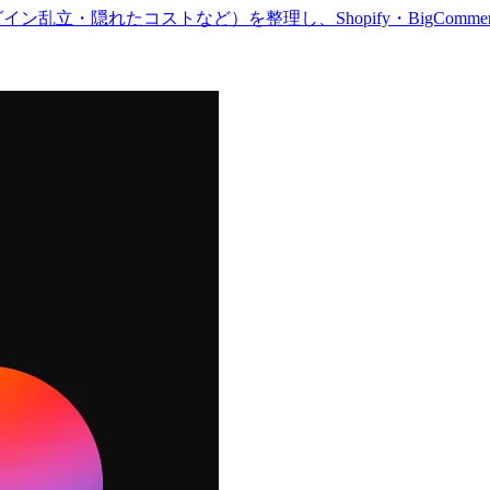
立・隠れたコストなど）を整理し、Shopify・BigCommerce・Sq