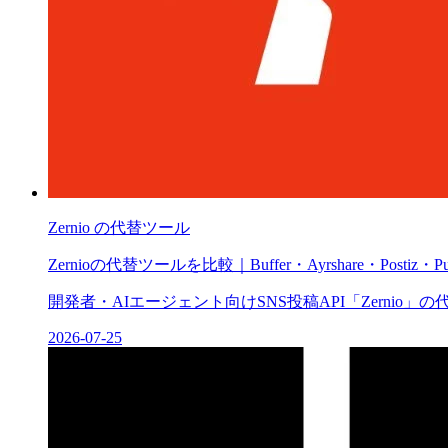
Zernio
の代替ツール
Zernioの代替ツールを比較｜Buffer・Ayrshare・Postiz・Pub
開発者・AIエージェント向けSNS投稿API「Zernio」の代替候
2026-07-25