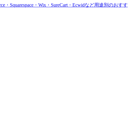
uarespace・Wix・SureCart・Ecwidなど用途別のおすす