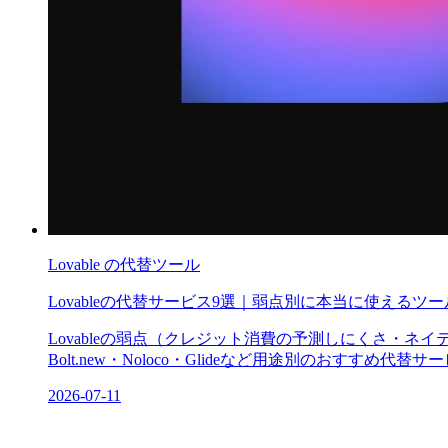
Lovable
の代替ツール
Lovableの代替サービス9選｜弱点別に本当に使えるツ
Lovableの弱点（クレジット消費の予測しにくさ・ネイティブ
Bolt.new・Noloco・Glideなど用途別のおすすめ代替
2026-07-11