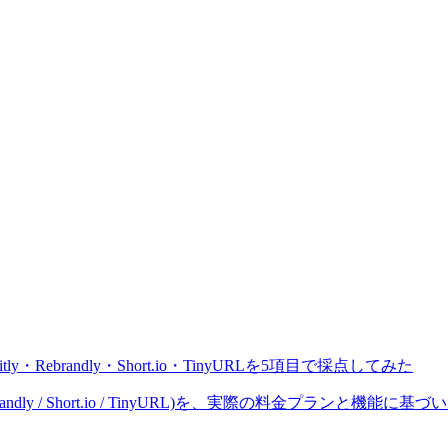
Rebrandly・Short.io・TinyURLを5項目で採点してみた
randly / Short.io / TinyURL)を、実際の料金プランと機能