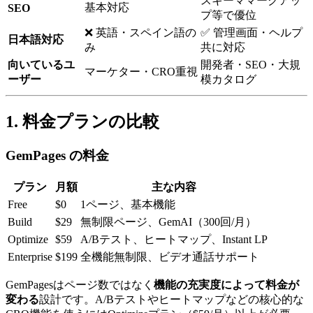
スキーママークアッ
基本対応
SEO
プ等で優位
❌ 英語・スペイン語の
✅ 管理画面・ヘルプ
日本語対応
み
共に対応
向いているユ
開発者・SEO・大規
マーケター・CRO重視
ーザー
模カタログ
1. 料金プランの比較
GemPages の料金
プラン
月額
主な内容
Free
$0
1ページ、基本機能
Build
$29
無制限ページ、GemAI（300回/月）
Optimize
$59
A/Bテスト、ヒートマップ、Instant LP
Enterprise
$199
全機能無制限、ビデオ通話サポート
GemPagesはページ数ではなく
機能の充実度によって料金が
変わる
設計です。A/Bテストやヒートマップなどの核心的な