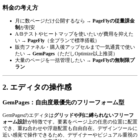
料金の考え方
月に数ページだけ公開するなら →
PageFlyの従量課金
制
が割安
A/Bテストやヒートマップを使いたいが費用を抑えた
い →
PageFly
（全プランで標準搭載）
販売ファネル・購入後アップセルまで一気通貫で使い
たい →
GemPages
（ただしOptimize以上推奨）
大量のページを一括管理したい →
PageFlyの無制限プ
ラン
2. エディタの操作感
GemPages：自由度最優先のフリーフォーム型
GemPagesのエディタは
グリッドや列に縛られないフリーフ
ォーム設計
が特徴です。要素をページ上の任意の位置に配置
でき、重ね合わせや浮遊配置も自由自在。デザインツールに
近い感覚で操作できるため、デザイナーやビジュアル重視の