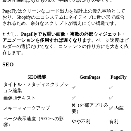
最適化機能はあるものの、手動での設定が必要です。
PageFlyはクリーンなコード出力を設計上の優先事項として
おり、Shopifyのエコシステムにネイティブに近い形で統合
されるため、余分なスクリプトが増えにくい構造です。
ただし、
PageFlyでも重い画像・複数の外部ウィジェット・
アニメーションを多用すれば遅くなります
。ページ速度はビ
ルダーの選択だけでなく、コンテンツの作り方にも大きく依
存します。
SEO
SEO機能
GemPages
PageFly
タイトル・メタディスクリプシ
✅
✅
ョン編集
画像altテキスト
✅
✅
❌（外部アプリ必
スキーママークアップ
✅ 内蔵
要）
ページ表示速度（SEOへの影
やや不利
有利
響）