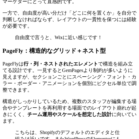
マーケターにとって直感的です。
一方で、自由度が高い分だけ「どこに何を置くか」を自分で
判断しなければならず、レイアウトの一貫性を保つには経験
が必要です。
自由度で言うと、Wixに近い感じです！
PageFly：構造的なグリッド＋ネスト型
PageFlyは
行・列・ネストされたエレメント
で構造を組み立
てる設計です。一見するとGemPagesより制約が多いように
見えますが、セクションごとにスペーシング・フォント・カ
ラー・ボーダー・アニメーションを個別にピクセル単位で調
整できます。
構造がしっかりしているため、複数のスタッフが編集する場
合やテンプレートを再利用する場面でのレイアウト崩れが起
きにくく、
チーム運用やスケールを想定した設計
に向いてい
ます。
こちらは、Shopifyのデフォルトのエディタと仕
組みは近いです。またWordPressのElementorにも