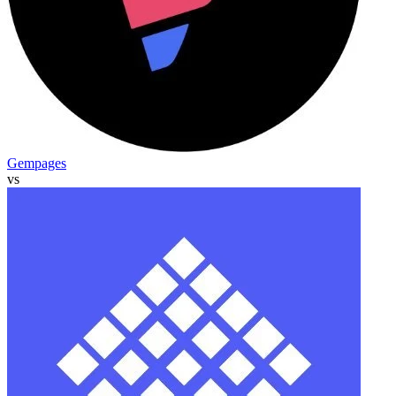
Gempages
vs