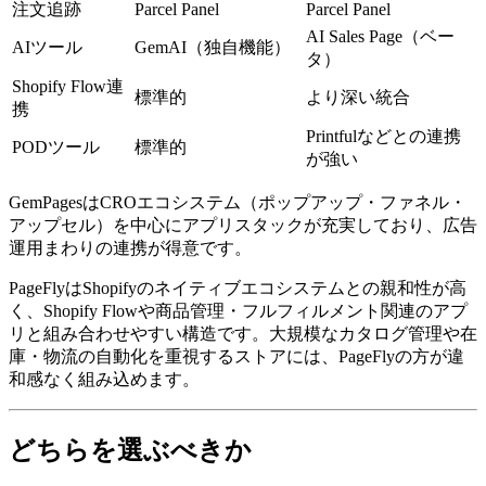
注文追跡
Parcel Panel
Parcel Panel
AI Sales Page（ベー
AIツール
GemAI（独自機能）
タ）
Shopify Flow連
標準的
より深い統合
携
Printfulなどとの連携
PODツール
標準的
が強い
GemPagesはCROエコシステム（ポップアップ・ファネル・
アップセル）を中心にアプリスタックが充実しており、広告
運用まわりの連携が得意です。
PageFlyはShopifyのネイティブエコシステムとの親和性が高
く、Shopify Flowや商品管理・フルフィルメント関連のアプ
リと組み合わせやすい構造です。大規模なカタログ管理や在
庫・物流の自動化を重視するストアには、PageFlyの方が違
和感なく組み込めます。
どちらを選ぶべきか