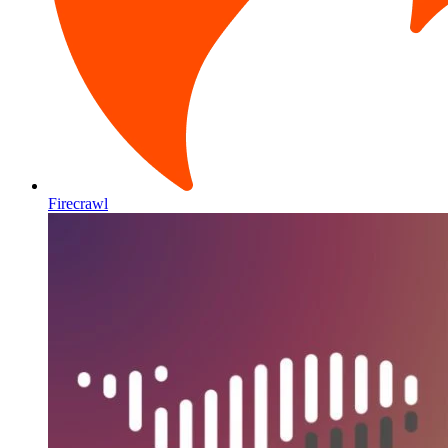
Firecrawl