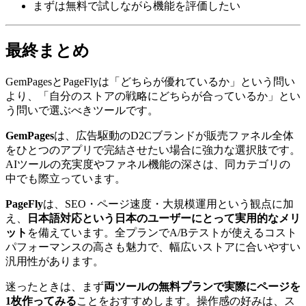
まずは無料で試しながら機能を評価したい
最終まとめ
GemPagesとPageFlyは「どちらが優れているか」という問い
より、「自分のストアの戦略にどちらが合っているか」とい
う問いで選ぶべきツールです。
GemPages
は、広告駆動のD2Cブランドが販売ファネル全体
をひとつのアプリで完結させたい場合に強力な選択肢です。
AIツールの充実度やファネル機能の深さは、同カテゴリの
中でも際立っています。
PageFly
は、SEO・ページ速度・大規模運用という観点に加
え、
日本語対応という日本のユーザーにとって実用的なメリ
ット
を備えています。全プランでA/Bテストが使えるコスト
パフォーマンスの高さも魅力で、幅広いストアに合いやすい
汎用性があります。
迷ったときは、まず
両ツールの無料プランで実際にページを
1枚作ってみる
ことをおすすめします。操作感の好みは、ス