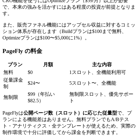
CRO機能を使うにはOptimizeプラン（$59/月）以上が必要
で、本来の強みを活かすにはある程度の投資が前提となりま
す。
また、販売ファネル機能にはアップセル収益に対するコミッ
ション体系が存在します（Buildプランは$100まで無料、
Optimizeプランは$100〜$5,000に1%）。
PageFly の料金
プラン
月額
主な内容
無料
$0
1スロット、全機能利用可
従量課金
$24〜
5スロット〜、全機能
制
$99（年払い
無制限スロット、優先サポー
無制限
$82.5）
ト
PageFlyは
公開ページ数（スロット）に応じた従量型
で、プ
ランによる機能差はありません。無料プランでもA/Bテス
ト・アナリティクス・全テンプレートが使えるため、実際の
制作環境で十分に評価してから課金を判断できます。