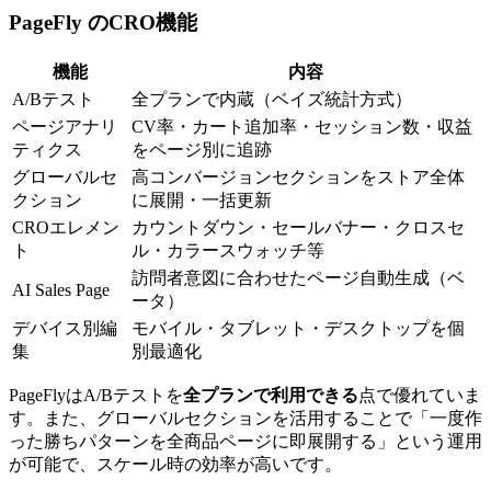
PageFly のCRO機能
機能
内容
A/Bテスト
全プランで内蔵（ベイズ統計方式）
ページアナリ
CV率・カート追加率・セッション数・収益
ティクス
をページ別に追跡
グローバルセ
高コンバージョンセクションをストア全体
クション
に展開・一括更新
CROエレメン
カウントダウン・セールバナー・クロスセ
ト
ル・カラースウォッチ等
訪問者意図に合わせたページ自動生成（ベ
AI Sales Page
ータ）
デバイス別編
モバイル・タブレット・デスクトップを個
集
別最適化
PageFlyはA/Bテストを
全プランで利用できる
点で優れていま
す。また、グローバルセクションを活用することで「一度作
った勝ちパターンを全商品ページに即展開する」という運用
が可能で、スケール時の効率が高いです。