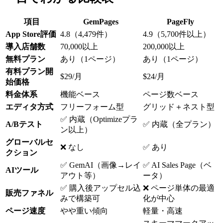
項目
GemPages
PageFly
App Store評価
4.8（4,479件）
4.9（5,700件以上）
導入店舗数
70,000以上
200,000以上
無料プラン
あり（1ページ）
あり（1ページ）
有料プラン開
$29/月
$24/月
始価格
料金体系
機能ベース
ページ数ベース
エディタ方式
フリーフォーム型
グリッド＋ネスト型
✅ 内蔵（Optimizeプラ
A/Bテスト
✅ 内蔵（全プラン）
ン以上）
グローバルセ
❌ なし
✅ あり
クション
✅ GemAI（画像→レイ
✅ AI Sales Page（ベ
AIツール
アウト等）
ータ）
✅ 購入後アップセル込
❌ ページ単体の最適
販売ファネル
みで構築可
化が中心
ページ速度
やや重い傾向
軽量・高速