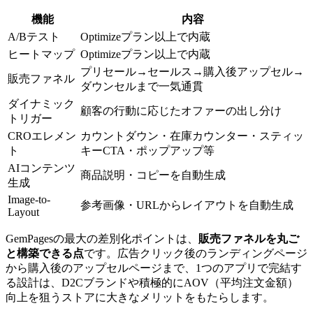
機能
内容
A/Bテスト
Optimizeプラン以上で内蔵
ヒートマップ
Optimizeプラン以上で内蔵
プリセール→セールス→購入後アップセル→
販売ファネル
ダウンセルまで一気通貫
ダイナミック
顧客の行動に応じたオファーの出し分け
トリガー
CROエレメン
カウントダウン・在庫カウンター・スティッ
ト
キーCTA・ポップアップ等
AIコンテンツ
商品説明・コピーを自動生成
生成
Image-to-
参考画像・URLからレイアウトを自動生成
Layout
GemPagesの最大の差別化ポイントは、
販売ファネルを丸ご
と構築できる点
です。広告クリック後のランディングページ
から購入後のアップセルページまで、1つのアプリで完結す
る設計は、D2Cブランドや積極的にAOV（平均注文金額）
向上を狙うストアに大きなメリットをもたらします。