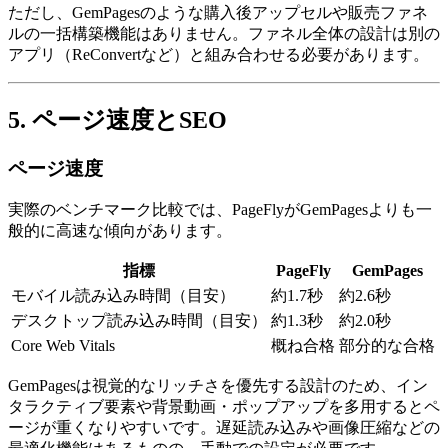
ただし、GemPagesのような購入後アップセルや販売ファネ
ルの一括構築機能はありません。ファネル全体の設計は別の
アプリ（ReConvertなど）と組み合わせる必要があります。
5. ページ速度とSEO
ページ速度
実際のベンチマーク比較では、PageFlyがGemPagesよりも一
般的に高速な傾向があります。
指標
PageFly
GemPages
モバイル読み込み時間（目安）
約1.7秒
約2.6秒
デスクトップ読み込み時間（目安）
約1.3秒
約2.0秒
Core Web Vitals
概ね合格
部分的な合格
GemPagesは視覚的なリッチさを優先する設計のため、イン
タラクティブ要素や背景動画・ポップアップを多用するとペ
ージが重くなりやすいです。遅延読み込みや画像圧縮などの