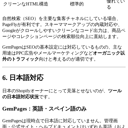
優れてい
クリーンなHTML構造
標準的
る
自然検索（SEO）を主要な集客チャネルにしている場合、
PageFlyが有利です。スキーママークアップの内蔵対応や、
Googleがクロールしやすいクリーンなコード出力は、商品ペ
ージやコレクションページの検索順位向上に直結します。
GemPagesはSEOの基本設定には対応しているものの、主な
用途はPPC広告やメールマーケティングなど
オーガニック以
外のトラフィック
向けと考えるのが適切です。
6. 日本語対応
日本のShopifyオーナーにとって見落とせないのが、
ツール
の日本語対応状況
です。
GemPages：英語・スペイン語のみ
GemPagesは現時点で日本語に対応していません。管理画
面・公式サイト・ヘルプドキュメントはいずれも英語（およ