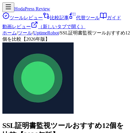
HodaPress Review
ツールレビュー
比較記事
代替ツール
ガイド
動画レビュー
（新しいタブで開く）
ホーム
/
ツール
/
UptimeRobot
/
SSL証明書監視ツールおすすめ12
個を比較【2026年版】
SSL証明書監視ツールおすすめ12個を