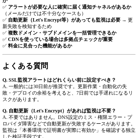
か
✅
アラートが必要な人に確実に届く通知チャネルがあるか
（メールだけでは不十分なケースも）
✅
自動更新（Let's Encrypt等）があっても監視は必要
→ 更
新失敗を検知するため
✅
複数ドメイン・サブドメインを一括管理できるか
✅
CDNを使っている場合は多拠点チェックが重要
✅
料金に見合った機能があるか
よくある質問
Q. SSL監視アラートはどれくらい前に設定すべき？
A. 一般的には30日前が推奨です。更新作業・自動化の失
敗・デプロイの余裕を考えると、7日前では手遅れになるリ
スクがあります。
Q. 自動更新（Let's Encrypt）があれば監視は不要？
A. 不要ではありません。DNS設定のミス・権限エラー・プ
ロバイダ障害などで自動更新が失敗するケースがあります。
監視は「本番環境で証明書が実際に有効か」を確認する独立
した検証手段です。