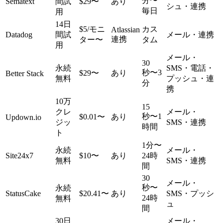
分〜
Sematext
間試
$29〜
あり
シュ・連携
毎日
用
14日
$5/モニ
カス
Atlassian
Datadog
間試
メール・連携
連携
ター〜
タム
用
メール・
30
永続
SMS・電話・
秒〜3
$29〜
あり
Better Stack
無料
プッシュ・連
分
携
10万
15
クレ
メール・
秒〜1
$0.01〜
あり
Updown.io
ジッ
SMS・連携
時間
ト
1分〜
永続
メール・
Site24x7
$10〜
あり
24時
無料
SMS・連携
間
30
メール・
秒〜
永続
StatusCake
$20.41〜
あり
SMS・プッシ
24時
無料
ュ
間
30日
メール・