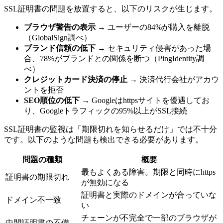
SSL証明書の問題を放置すると、以下のリスクが生じます。
ブラウザ警告の表示
→ ユーザーの84%が購入を離脱
（GlobalSign調べ）
ブランド信頼の低下
→ セキュリティ侵害があった場
合、78%がブランドとの関係を断つ（PingIdentity調
べ）
クレジットカード決済の停止
→ 決済代行会社がアカウ
ントを拒否
SEO順位の低下
→ Googleはhttpsサイトを優遇してお
り、Googleトラフィックの95%以上がSSL接続
SSL証明書の監視は「期限切れを知らせるだけ」では不十分
です。以下のような問題も検出できる必要があります。
問題の種類
概要
最もよくある障害。期限と同時にhttps
証明書の期限切れ
が無効になる
証明書と実際のドメインが合っていな
ドメイン不一致
い
チェーンが不完全で一部のブラウザが
中間証明書の不備