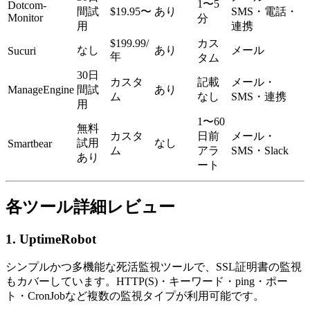
1〜5
Dotcom-
間試
$19.95〜
あり
SMS・電話・
Monitor
分
用
連携
$199.99/
カス
なし
あり
メール
Sucuri
年
タム
30日
カスタ
記載
メール・
ManageEngine
間試
あり
ム
なし
SMS・連携
用
1〜60
無料
カスタ
日前
メール・
試用
なし
Smartbear
ム
アラ
SMS・Slack
あり
ート
各ツール詳細レビュー
1. UptimeRobot
シンプルかつ多機能な死活監視ツールで、SSL証明書の監視
もカバーしています。HTTP(S)・キーワード・ping・ポー
ト・CronJobなど複数の監視タイプが利用可能です。