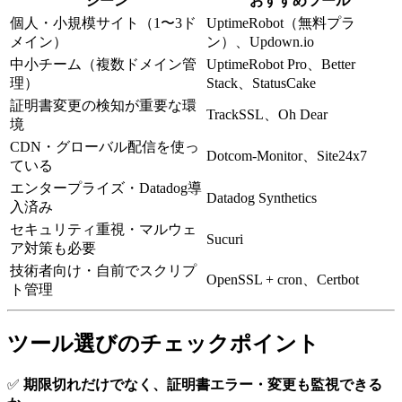
シーン
おすすめツール
個人・小規模サイト（1〜3ド
UptimeRobot（無料プラ
メイン）
ン）、Updown.io
中小チーム（複数ドメイン管
UptimeRobot Pro、Better
理）
Stack、StatusCake
証明書変更の検知が重要な環
TrackSSL、Oh Dear
境
CDN・グローバル配信を使っ
Dotcom-Monitor、Site24x7
ている
エンタープライズ・Datadog導
Datadog Synthetics
入済み
セキュリティ重視・マルウェ
Sucuri
ア対策も必要
技術者向け・自前でスクリプ
OpenSSL + cron、Certbot
ト管理
ツール選びのチェックポイント
✅
期限切れだけでなく、証明書エラー・変更も監視できる