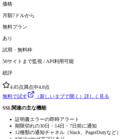
価格
月額7ドルから
無料プラン
あり
試用・無料枠
50サイトまで監視 / API利用可能
総評
4.8
5点満点中
4.8
点
無料で試す
（新しいタブで開く）
詳しく見る
SSL関連の主な機能
証明書エラーの即時アラート
期限切れの30日・14日・7日前に通知
12種類の通知チャネル（Slack、PagerDutyなど）
iOS/Androidアプリあり