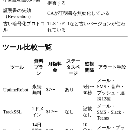
拒否する
証明書の失効
CAが証明書を無効化している
（Revocation）
古い暗号化プロトコ
TLS 1.0/1.1など古いバージョンが使わ
ル
れている
ツール比較一覧
無料
ステー
月額料
監視
ツール
プラ
タスペ
アラート手段
金
間隔
ン
ージ
メール・
永続
5分〜
SMS・音声・
$7〜
あり
UptimeRobot
無料
30秒
プッシュ・連
携12種
メール・
2ドメ
記載
$17〜
なし
TrackSSL
SMS・Slack・
イン
なし
Teams
14日
10
メール・プッ