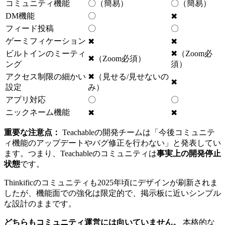
コミュニティ機能
〇（簡易）
〇（簡易）
DM機能
〇
✖
フィード投稿
〇
〇
ゲーミフィケーション
✖
✖
ビルトインのミーティ
✖（Zoom必
✖（Zoom必須）
ング
須）
アクセス制限の細かい
✖（見せる/見せないの
✖
設定
み）
アプリ対応
〇
〇
ニックネーム機能
✖
✖
重要な注意点：
Teachableの開発チームは「今後コミュニテ
ィ機能のアップデートやバグ修正を行わない」と発表してい
ます。つまり、Teachableのコミュニティは
事実上の開発停止
状態
です。
Thinkificのコミュニティも2025年頃にデザインが刷新されま
したが、機能面での強化は限定的で、掲示板に近いシンプル
な設計のままです。
どちらもコミュニティ運営には向いていません。
本格的な