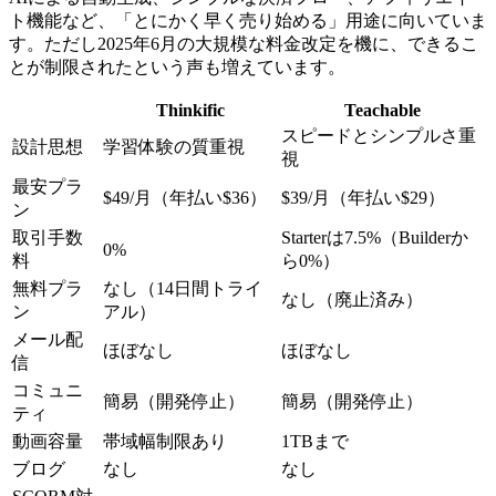
ト機能など、「とにかく早く売り始める」用途に向いていま
す。ただし2025年6月の大規模な料金改定を機に、できるこ
とが制限されたという声も増えています。
Thinkific
Teachable
スピードとシンプルさ重
設計思想
学習体験の質重視
視
最安プラ
$49/月（年払い$36）
$39/月（年払い$29）
ン
取引手数
Starterは7.5%（Builderか
0%
料
ら0%）
無料プラ
なし（14日間トライ
なし（廃止済み）
ン
アル）
メール配
ほぼなし
ほぼなし
信
コミュニ
簡易（開発停止）
簡易（開発停止）
ティ
動画容量
帯域幅制限あり
1TBまで
ブログ
なし
なし