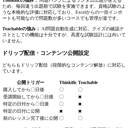
Thinkificの強み：
問題バンクによるランダム出題が使える
ため、毎回違う出題順で試験を実施できます。資格試験のよ
うな本格的な評価に対応しており、Excelからの一括インポ
ートも可能なので問題数が多いコースでも管理が楽です。
Teachableの強み：
AI問題自動生成に対応。クイズの確認テ
ストとしての機能は十分ですが、高度な試験設計には向いて
いません。
ドリップ配信・コンテンツ公開設定
どちらもドリップ配信（段階的なコンテンツ解放）に対応し
ています。
公開トリガー
Thinkific
Teachable
購入してから〇日後
〇
〇
受講開始してから〇日後
〇
✖
特定の日付から〇日後
〇
✖
特定の日付に公開
✖
✖
前のレッスン完了後に公開
〇
〇