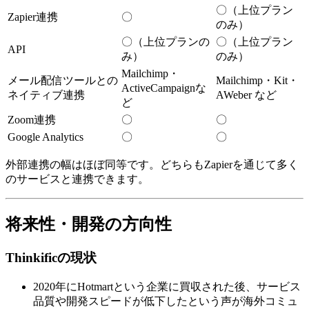
〇（上位プラン
Zapier連携
〇
のみ）
〇（上位プランの
〇（上位プラン
API
み）
のみ）
Mailchimp・
メール配信ツールとの
Mailchimp・Kit・
ActiveCampaignな
ネイティブ連携
AWeber など
ど
Zoom連携
〇
〇
Google Analytics
〇
〇
外部連携の幅はほぼ同等です。どちらもZapierを通じて多く
のサービスと連携できます。
将来性・開発の方向性
Thinkificの現状
2020年にHotmartという企業に買収された後、サービス
品質や開発スピードが低下したという声が海外コミュ