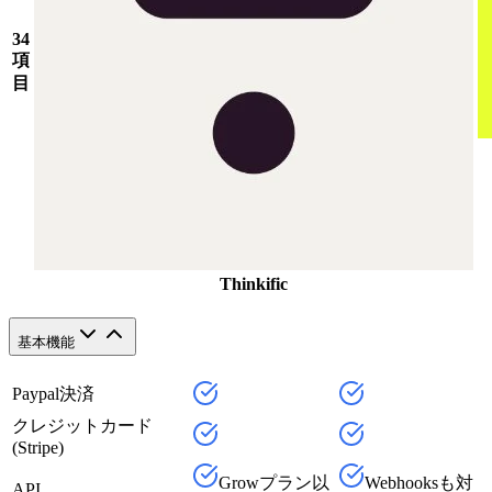
34
項
目
Thinkific
基本機能
Paypal決済
クレジットカード
(Stripe)
Growプラン以
Webhooksも対
API