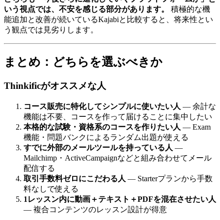
いう視点では、不安を感じる部分があります。
積極的な機
能追加と改善が続いているKajabiと比較すると、将来性とい
う観点では見劣りします。
まとめ：どちらを選ぶべきか
Thinkificがオススメな人
コース販売に特化してシンプルに使いたい人
— 余計な
機能は不要、コースを作って届けることに集中したい
本格的な試験・資格系のコースを作りたい人
— Exam
機能・問題バンクによるランダム出題が使える
すでに外部のメールツールを持っている人
—
Mailchimp・ActiveCampaignなどと組み合わせてメール
配信する
取引手数料ゼロにこだわる人
— Starterプランから手数
料なしで使える
1レッスン内に動画＋テキスト＋PDFを混在させたい人
— 複合コンテンツのレッスン設計が得意