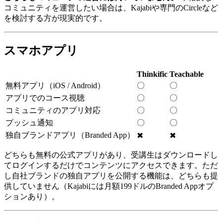
コミュニティを運営したい場合は、Kajabiや専門のCircleなど
を検討する方が現実的です。
スマホアプリ
Thinkific
Teachable
無料アプリ（iOS / Android）
〇
〇
アプリでのコース視聴
〇
〇
コミュニティのアプリ対応
〇
〇
プッシュ通知
〇
〇
独自ブランドアプリ（Branded App）
✖
✖
どちらも無料の公式アプリがあり、受講生はダウンロードし
てログインするだけでコンテンツにアクセスできます。ただ
し自社ブランドの独自アプリを公開する機能は、どちらも提
供していません（Kajabiには月額199ドルのBranded Appオプ
ションあり）。