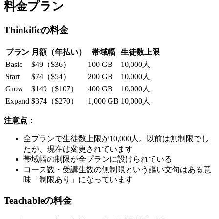
料金プラン
Thinkificの料金
プラン
月額（年払い）
帯域幅
生徒数上限
Basic
$49（$36）
100 GB
10,000人
Start
$74（$54）
200 GB
10,000人
Grow
$149（$107）
400 GB
10,000人
Expand
$374（$270）
1,000 GB
10,000人
注意点：
全プランで生徒数上限が10,000人。以前は無制限でし
たが、現在は変更されています
帯域幅の制限が全プランに設けられている
コース数・受講生数の無制限という謳い文句はある意
味「制限あり」になっています
Teachableの料金