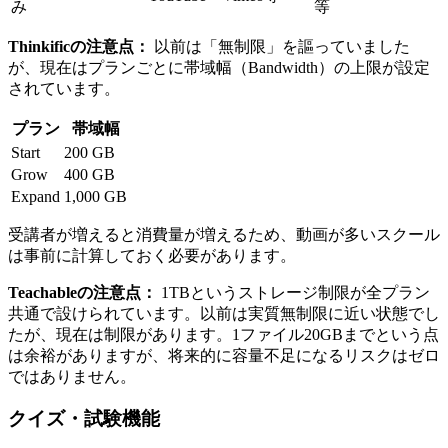
み
等
Thinkificの注意点：
以前は「無制限」を謳っていました
が、現在はプランごとに帯域幅（Bandwidth）の上限が設定
されています。
プラン
帯域幅
Start
200 GB
Grow
400 GB
Expand
1,000 GB
受講者が増えると消費量が増えるため、動画が多いスクール
は事前に計算しておく必要があります。
Teachableの注意点：
1TBというストレージ制限が全プラン
共通で設けられています。以前は実質無制限に近い状態でし
たが、現在は制限があります。1ファイル20GBまでという点
は余裕がありますが、将来的に容量不足になるリスクはゼロ
ではありません。
クイズ・試験機能