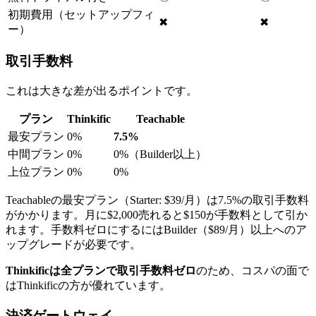
初期費用（セットアップフィ
✖
✖
ー）
取引手数料
これは大きな差が出るポイントです。
プラン
Thinkific
Teachable
最安プラン
0%
7.5%
中間プラン
0%
0%（Builder以上）
上位プラン
0%
0%
Teachableの最安プラン（Starter: $39/月）は7.5%の取引手数料
がかかります。月に$2,000売れると$150が手数料として引か
れます。手数料ゼロにするにはBuilder（$89/月）以上へのア
ップグレードが必要です。
Thinkificは全プランで取引手数料ゼロ
のため、コスパの面で
はThinkificの方が優れています。
決済ゲートウェイ