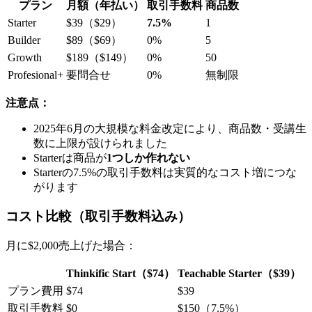
プラン
月額（年払い）
取引手数料
商品数
Starter
$39（$29）
7.5%
1
Builder
$89（$69）
0%
5
Growth
$189（$149）
0%
50
Profesional+
要問合せ
0%
無制限
注意点：
2025年6月の大規模な料金改定により、商品数・受講生
数に上限が設けられました
Starterは商品が
1つしか作れない
Starterの7.5%の取引手数料は実質的なコスト増につな
がります
コスト比較（取引手数料込み）
月に$2,000売上げた場合：
Thinkific Start（$74）
Teachable Starter（$39）
プラン費用
$74
$39
取引手数料
$0
$150（7.5%）