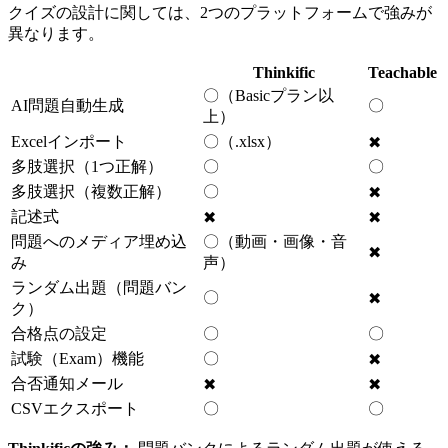
クイズの設計に関しては、2つのプラットフォームで強みが
異なります。
Thinkific
Teachable
〇（Basicプラン以
AI問題自動生成
〇
上）
Excelインポート
〇（.xlsx）
✖
多肢選択（1つ正解）
〇
〇
多肢選択（複数正解）
〇
✖
記述式
✖
✖
問題へのメディア埋め込
〇（動画・画像・音
✖
み
声）
ランダム出題（問題バン
〇
✖
ク）
合格点の設定
〇
〇
試験（Exam）機能
〇
✖
合否通知メール
✖
✖
CSVエクスポート
〇
〇