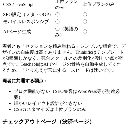
上位プラン
上位プランのみ
CSS / JavaScript
のみ
SEO設定（メタ・OGP）
〇
〇
モバイルレスポンシブ
〇
〇
〇（英語の
AIページ生成
〇
み）
両者とも「セクションを積み重ねる」シンプルな構造で、デ
ザインの自由度は高くありません。Thinkificはテンプレート
が3種類しかなく、競合スクールとの差別化が難しい点が弱
点です。TeachableはAIでページの骨格を自動生成してくれ
るため、「とりあえず形にする」スピードは速いです。
両者に共通する弱点：
ブログ機能がない（SEO集客はWordPress等が別途必
要）
細かいレイアウト設計ができない
CSSカスタマイズは上位プランのみ
チェックアウトページ（決済ページ）