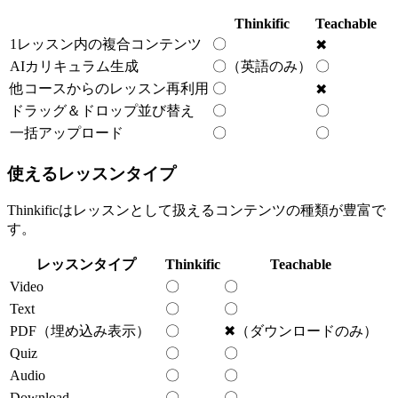
Thinkific
Teachable
1レッスン内の複合コンテンツ
〇
✖
AIカリキュラム生成
〇（英語のみ）
〇
他コースからのレッスン再利用
〇
✖
ドラッグ＆ドロップ並び替え
〇
〇
一括アップロード
〇
〇
使えるレッスンタイプ
Thinkificはレッスンとして扱えるコンテンツの種類が豊富で
す。
レッスンタイプ
Thinkific
Teachable
Video
〇
〇
Text
〇
〇
PDF（埋め込み表示）
〇
✖（ダウンロードのみ）
Quiz
〇
〇
Audio
〇
〇
Download
〇
〇