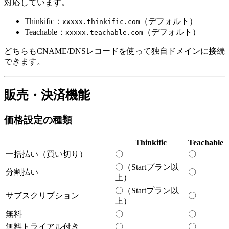
対応しています。
Thinkific：
（デフォルト）
xxxxx.thinkific.com
Teachable：
（デフォルト）
xxxxx.teachable.com
どちらもCNAME/DNSレコードを使って独自ドメインに接続
できます。
販売・決済機能
価格設定の種類
Thinkific
Teachable
一括払い（買い切り）
〇
〇
〇（Startプラン以
分割払い
〇
上）
〇（Startプラン以
サブスクリプション
〇
上）
無料
〇
〇
無料トライアル付き
〇
〇