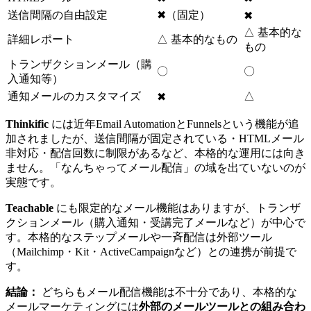
送信間隔の自由設定
✖（固定）
✖
△ 基本的な
詳細レポート
△ 基本的なもの
もの
トランザクションメール（購
〇
〇
入通知等）
通知メールのカスタマイズ
△
✖
Thinkific
には近年Email AutomationとFunnelsという機能が追
加されましたが、送信間隔が固定されている・HTMLメール
非対応・配信回数に制限があるなど、本格的な運用には向き
ません。「なんちゃってメール配信」の域を出ていないのが
実態です。
Teachable
にも限定的なメール機能はありますが、トランザ
クションメール（購入通知・受講完了メールなど）が中心で
す。本格的なステップメールや一斉配信は外部ツール
（Mailchimp・Kit・ActiveCampaignなど）との連携が前提で
す。
結論：
どちらもメール配信機能は不十分であり、本格的な
メールマーケティングには
外部のメールツールとの組み合わ