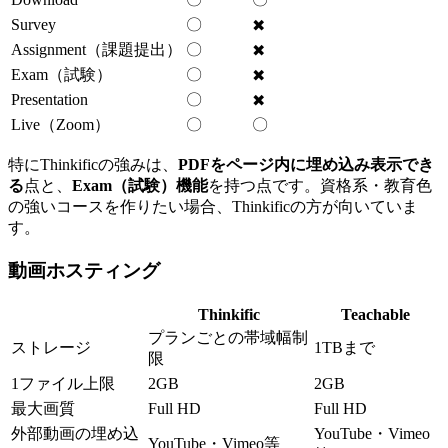
Survey
〇
✖
Assignment（課題提出）
〇
✖
Exam（試験）
〇
✖
Presentation
〇
✖
Live（Zoom）
〇
〇
特にThinkificの強みは、
PDFをページ内に埋め込み表示でき
る
点と、
Exam（試験）機能
を持つ点です。資格系・教育色
の強いコースを作りたい場合、Thinkificの方が向いていま
す。
動画ホスティング
Thinkific
Teachable
プランごとの帯域幅制
ストレージ
1TBまで
限
1ファイル上限
2GB
2GB
最大画質
Full HD
Full HD
外部動画の埋め込
YouTube・Vimeo
YouTube・Vimeo等