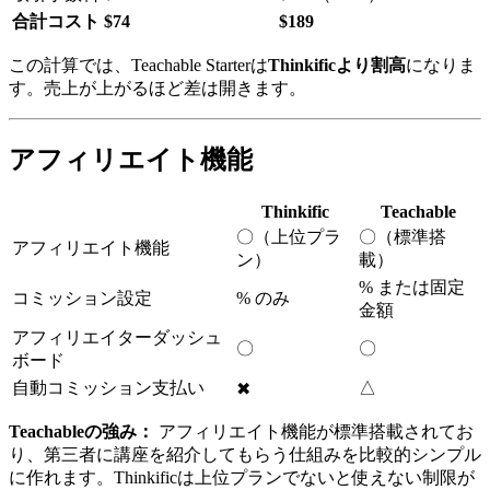
合計コスト
$74
$189
この計算では、Teachable Starterは
Thinkificより割高
になりま
す。売上が上がるほど差は開きます。
アフィリエイト機能
Thinkific
Teachable
〇（上位プラ
〇（標準搭
アフィリエイト機能
ン）
載）
% または固定
コミッション設定
% のみ
金額
アフィリエイターダッシュ
〇
〇
ボード
自動コミッション支払い
△
✖
Teachableの強み：
アフィリエイト機能が標準搭載されてお
り、第三者に講座を紹介してもらう仕組みを比較的シンプル
に作れます。Thinkificは上位プランでないと使えない制限が