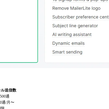
ール送信数
,500通
000通/月〜
制限