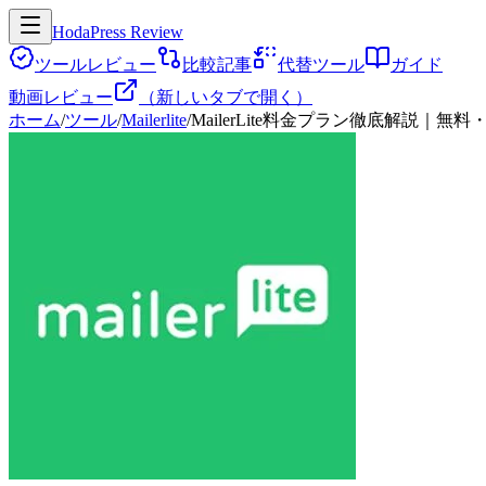
HodaPress Review
ツールレビュー
比較記事
代替ツール
ガイド
動画レビュー
（新しいタブで開く）
ホーム
/
ツール
/
Mailerlite
/
MailerLite料金プラン徹底解説｜