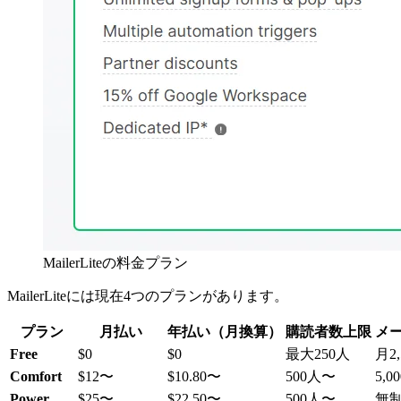
MailerLiteの料金プラン
MailerLiteには現在4つのプランがあります。
プラン
月払い
年払い（月換算）
購読者数上限
メ
Free
$0
$0
最大250人
月2
Comfort
$12〜
$10.80〜
500人〜
5,
Power
$25〜
$22.50〜
500人〜
無