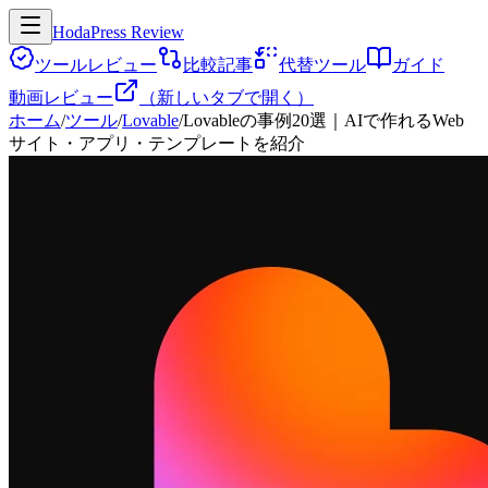
HodaPress Review
ツールレビュー
比較記事
代替ツール
ガイド
動画レビュー
（新しいタブで開く）
ホーム
/
ツール
/
Lovable
/
Lovableの事例20選｜AIで作れるWeb
サイト・アプリ・テンプレートを紹介