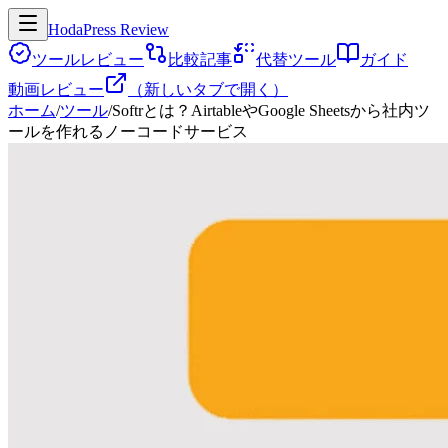
HodaPress Review
ツールレビュー
比較記事
代替ツール
ガイド
動画レビュー
（新しいタブで開く）
ホーム
/
ツール
/
Softrとは？AirtableやGoogle Sheetsから社内ツ
ールを作れるノーコードサービス