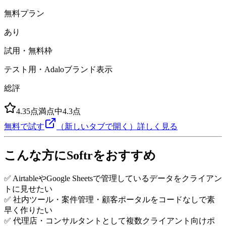
無料プラン
あり
試用・無料枠
テスト用・Adaloブランド表示
総評
4.3
5点満点中
4.3
点
無料で試す
（新しいタブで開く）
詳しく見る
こんな方にSoftrをおすすめ
✅ AirtableやGoogle Sheetsで管理しているデータをクライアン
トに見せたい
✅ 社内ツール・案件管理・顧客ポータルをコードなしで素
早く作りたい
✅ 代理店・コンサルタントとして複数クライアント向けポ