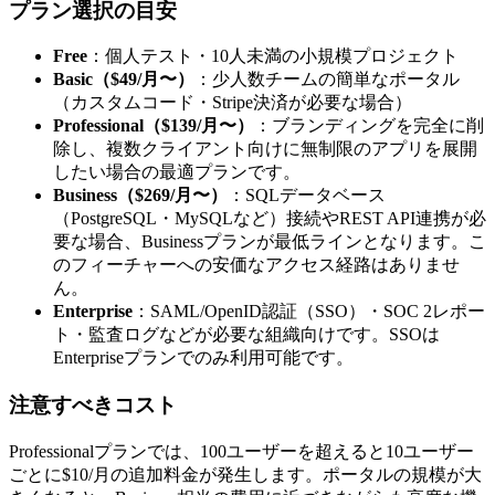
プラン選択の目安
Free
：個人テスト・10人未満の小規模プロジェクト
Basic（$49/月〜）
：少人数チームの簡単なポータル
（カスタムコード・Stripe決済が必要な場合）
Professional（$139/月〜）
：ブランディングを完全に削
除し、複数クライアント向けに無制限のアプリを展開
したい場合の最適プランです。
Business（$269/月〜）
：SQLデータベース
（PostgreSQL・MySQLなど）接続やREST API連携が必
要な場合、Businessプランが最低ラインとなります。こ
のフィーチャーへの安価なアクセス経路はありませ
ん。
Enterprise
：SAML/OpenID認証（SSO）・SOC 2レポー
ト・監査ログなどが必要な組織向けです。SSOは
Enterpriseプランでのみ利用可能です。
注意すべきコスト
Professionalプランでは、100ユーザーを超えると10ユーザー
ごとに$10/月の追加料金が発生します。ポータルの規模が大