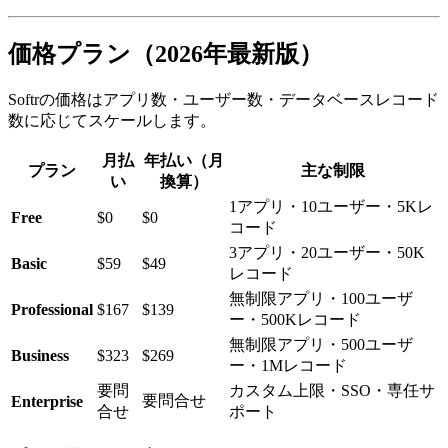
価格プラン（2026年最新版）
Softrの価格はアプリ数・ユーザー数・データベースレコード
数に応じてスケールします。
月払
年払い（月
プラン
主な制限
い
換算）
1アプリ・10ユーザー・5Kレ
Free
$0
$0
コード
3アプリ・20ユーザー・50K
Basic
$59
$49
レコード
無制限アプリ・100ユーザ
Professional
$167
$139
ー・500Kレコード
無制限アプリ・500ユーザ
Business
$323
$269
ー・1Mレコード
要問
カスタム上限・SSO・専任サ
要問合せ
Enterprise
合せ
ポート