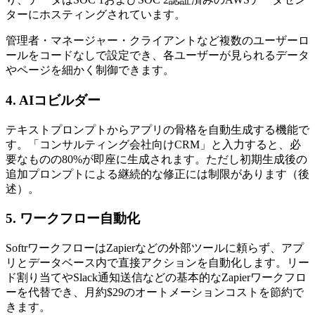
ターにホスティングされています。
管理者・マネージャー・クライアントなど複数のユーザーロ
ールをコードなしで設定でき、各ユーザーが見られるデータ
やページを細かく制御できます。
4. AIコビルダー
テキストプロンプトからアプリの骨格を自動生成する機能で
す。「コンサルティング会社向けCRM」と入力すると、必
要なものの80%が即座に生成されます。ただし初期生成後の
追加プロンプトによる継続的な修正には制限があります（後
述）。
5. ワークフロー自動化
SoftrワークフローはZapierなどの外部ツールに頼らず、アプ
リとデータベース内で直接アクションを自動化します。リー
ド割り当てやSlack通知送信などの基本的なZapierワークフロ
ーを代替でき、月約$29のオートメーションコストを節約で
きます。