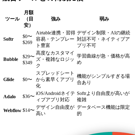
月額
ツール
（目
強み
弱み
安）
Airtable連携・習得
デザイン制限・AIの継続
$0〜
Softr
容易・テンプレー
対話不可・ネイティブア
$269
ト豊富
プリ不可
高度なカスタマイ
学習曲線が急・価格が高
$29〜
Bubble
ズ・複雑なロジッ
め
$349
ク
スプレッドシート
機能がシンプルすぎる場
Glide
$0〜
から素早くアプリ
合あり
化
iOS/Androidネイテ
Softrより自由度が高いが
$36〜
Adalo
ィブアプリ対応
複雑
デザイン自由度が
データベース機能は限定
$14〜
Webflow
高い
的