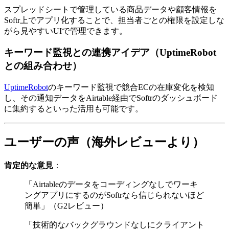
スプレッドシートで管理している商品データや顧客情報を
Softr上でアプリ化することで、担当者ごとの権限を設定しな
がら見やすいUIで管理できます。
キーワード監視との連携アイデア（UptimeRobot
との組み合わせ）
UptimeRobot
のキーワード監視で競合ECの在庫変化を検知
し、その通知データをAirtable経由でSoftrのダッシュボード
に集約するといった活用も可能です。
ユーザーの声（海外レビューより）
肯定的な意見
：
「Airtableのデータをコーディングなしでワーキ
ングアプリにするのがSoftrなら信じられないほど
簡単」（G2レビュー）
「技術的なバックグラウンドなしにクライアント