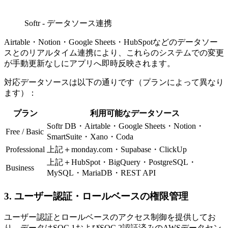
Softr - データソース連携
Airtable・Notion・Google Sheets・HubSpotなどのデータソー
スとのリアルタイム連携により、これらのシステムでの変更
が手動更新なしにアプリへ即時反映されます。
対応データソースは以下の通りです（プランによって異なり
ます）：
プラン
利用可能なデータソース
Softr DB・Airtable・Google Sheets・Notion・
Free / Basic
SmartSuite・Xano・Coda
Professional
上記＋monday.com・Supabase・ClickUp
上記＋HubSpot・BigQuery・PostgreSQL・
Business
MySQL・MariaDB・REST API
3. ユーザー認証・ロールベースの権限管理
ユーザー認証とロールベースのアクセス制御を提供してお
り、データはSOC 1およびSOC 2認証済みのAWSデータセン