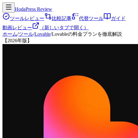
HodaPress Review
ツールレビュー
比較記事
代替ツール
ガイド
動画レビュー
（新しいタブで開く）
ホーム
/
ツール
/
Lovable
/
Lovableの料金プランを徹底解説
【2026年版】