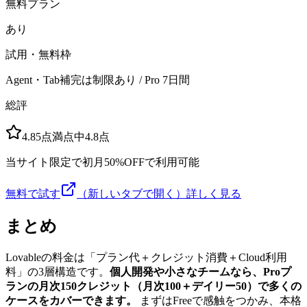
無料プラン
あり
試用・無料枠
Agent・Tab補完は制限あり / Pro 7日間
総評
4.8
5点満点中
4.8
点
当サイト限定で初月50%OFFで利用可能
無料で試す
（新しいタブで開く）
詳しく見る
まとめ
Lovableの料金は「プラン代＋クレジット消費＋Cloud利用
料」の3層構造です。
個人開発や小さなチームなら、Proプ
ランの月次150クレジット（月次100＋デイリー50）で多くの
ケースをカバーできます。
まずはFreeで感触をつかみ、本格