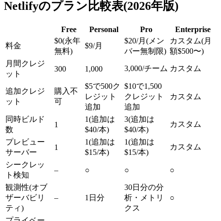
Netlifyのプラン比較表(2026年版)
Free
Personal
Pro
Enterprise
$0(永年
$20/月(メン
カスタム(月
料金
$9/月
無料)
バー無制限)
額$500〜)
月間クレジ
3,000/チーム
カスタム
300
1,000
ット
$5で500ク
$10で1,500
追加クレジ
購入不
レジット
クレジット
カスタム
ット
可
追加
追加
同時ビルド
1(追加は
3(追加は
カスタム
1
数
$40/本)
$40/本)
プレビュー
1(追加は
1(追加は
カスタム
1
サーバー
$15/本)
$15/本)
シークレッ
–
○
○
○
ト検知
観測性(オブ
30日分の分
ザーバビリ
–
1日分
析・メトリ
○
ティ)
クス
プライベー