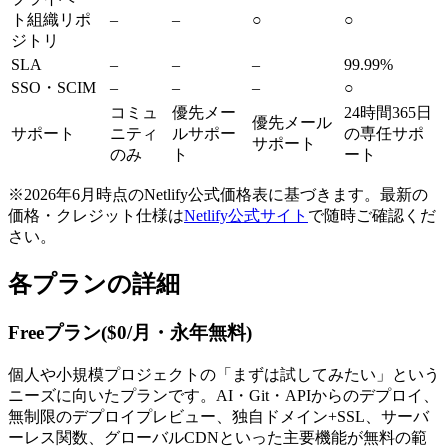
ト組織リポ
–
–
○
○
ジトリ
SLA
–
–
–
99.99%
SSO・SCIM
–
–
–
○
コミュ
優先メー
24時間365日
優先メール
サポート
ニティ
ルサポー
の専任サポ
サポート
のみ
ト
ート
※2026年6月時点のNetlify公式価格表に基づきます。最新の
価格・クレジット仕様は
Netlify公式サイト
で随時ご確認くだ
さい。
各プランの詳細
Freeプラン($0/月・永年無料)
個人や小規模プロジェクトの「まずは試してみたい」という
ニーズに向いたプランです。AI・Git・APIからのデプロイ、
無制限のデプロイプレビュー、独自ドメイン+SSL、サーバ
ーレス関数、グローバルCDNといった主要機能が無料の範