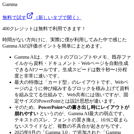
Gamma
無料で試す
（新しいタブで開く）
400クレジットは無料で利用できます！
時間がない方向けに、実際に僕が利用してみた中で感じた
Gamma AIの評価ポイントを簡単にまとめます。
Gamma AIは、テキストのプロンプトやメモ、既存ファ
イルから資料・ドキュメント・Webページを自動生成
できるAIツールです。生成スピードは数十秒〜1分程
度と非常に速いです。
最大の特徴は「カード型」のレイアウトです。Webペ
ージのように伸び縮みするブロックを積み上げて資料
を組み立てる仕組みで、Web共有には強いですが、固
定サイズのPowerPointとは設計思想が違います。
そのため、
PowerPointへの書き出し時にレイアウトが
崩れやすい
というのが、Gamma AI最大の弱点です。
テキストのズレ、フォントの置き換え、16:9に収まら
ないスライドなど、複数の不具合が起きがちです。
2025年9月の「Gamma 3.0」で追加された「Gamma