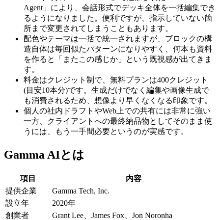
Agent」により、会話形式でデッキ全体を一括編集でき
るようになりました。便利ですが、指示していない箇
所まで変更されてしまうこともあります。
配色やテーマは一括で統一されますが、ブロックの構
造自体は毎回似たパターンになりやすく、何本も資料
を作ると「またこの感じか」という既視感が出てきま
す。
料金はクレジット制で、無料プランは400クレジット
(目安10本分)です。生成だけでなく編集や画像生成で
も消費されるため、想像より早くなくなる印象です。
個人の社内ドラフトやWeb上での共有には非常に強い
一方、クライアントへの最終納品物としてそのまま使
うには、もう一手間必要というのが実感です。
Gamma AIとは
項目
内容
提供企業
Gamma Tech, Inc.
設立年
2020年
創業者
Grant Lee、James Fox、Jon Noronha