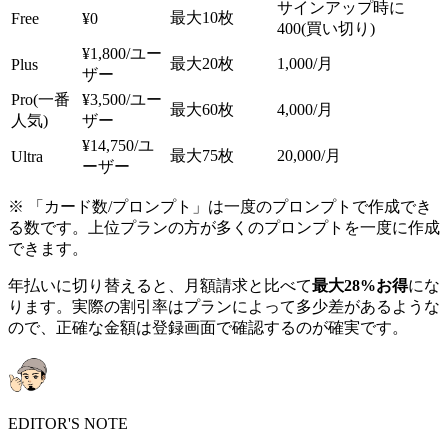
サインアップ時に
最大10枚
Free
¥0
400(買い切り)
¥1,800/ユー
最大20枚
1,000/月
Plus
ザー
Pro(一番
¥3,500/ユー
最大60枚
4,000/月
人気)
ザー
¥14,750/ユ
最大75枚
20,000/月
Ultra
ーザー
※ 「カード数/プロンプト」は一度のプロンプトで作成でき
る数です。上位プランの方が多くのプロンプトを一度に作成
できます。
年払いに切り替えると、月額請求と比べて
最大28%お得
にな
ります。実際の割引率はプランによって多少差があるような
ので、正確な金額は登録画面で確認するのが確実です。
EDITOR'S NOTE