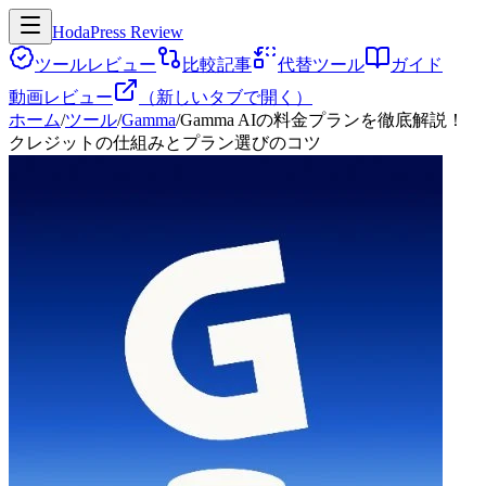
HodaPress Review
ツールレビュー
比較記事
代替ツール
ガイド
動画レビュー
（新しいタブで開く）
ホーム
/
ツール
/
Gamma
/
Gamma AIの料金プランを徹底解説！
クレジットの仕組みとプラン選びのコツ