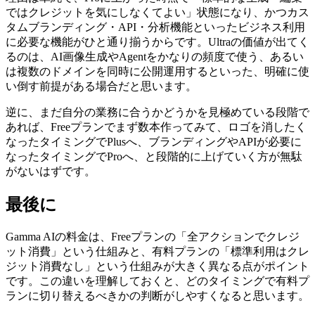
ではクレジットを気にしなくてよい」状態になり、かつカス
タムブランディング・API・分析機能といったビジネス利用
に必要な機能がひと通り揃うからです。Ultraの価値が出てく
るのは、AI画像生成やAgentをかなりの頻度で使う、あるい
は複数のドメインを同時に公開運用するといった、明確に使
い倒す前提がある場合だと思います。
逆に、まだ自分の業務に合うかどうかを見極めている段階で
あれば、Freeプランでまず数本作ってみて、ロゴを消したく
なったタイミングでPlusへ、ブランディングやAPIが必要に
なったタイミングでProへ、と段階的に上げていく方が無駄
がないはずです。
最後に
Gamma AIの料金は、Freeプランの「全アクションでクレジ
ット消費」という仕組みと、有料プランの「標準利用はクレ
ジット消費なし」という仕組みが大きく異なる点がポイント
です。この違いを理解しておくと、どのタイミングで有料プ
ランに切り替えるべきかの判断がしやすくなると思います。