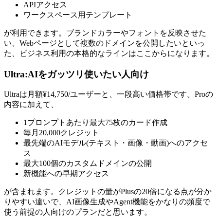
APIアクセス
ワークスペース用テンプレート
が利用できます。ブランドカラーやフォントを反映させた
い、Webページとして複数のドメインを公開したいといっ
た、ビジネス利用の本格的なラインはここからになります。
Ultra:AIをガッツリ使いたい人向け
Ultraは月額¥14,750/ユーザーと、一段高い価格帯です。Proの
内容に加えて、
1プロンプトあたり最大75枚のカード作成
毎月20,000クレジット
最先端のAIモデル(テキスト・画像・動画)へのアクセ
ス
最大100個のカスタムドメインの公開
新機能への早期アクセス
が含まれます。クレジットの量がPlusの20倍になる点が分か
りやすい違いで、AI画像生成やAgent機能をかなりの頻度で
使う前提の人向けのプランだと思います。