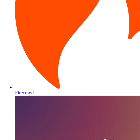
Firecrawl