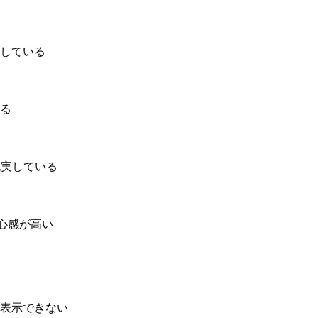
している
る
充実している
で安心感が高い
を表示できない