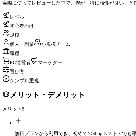
実際に使ってレビューした中で、僕が「特に相性が良い」と
レベル
初心者向け
規模
個人・副業
小規模チーム
職種
EC運営者
マーケター
選び方
シンプル重視
メリット・デメリット
メリット
5
無料プランから利用でき、初めてのShopifyストアでも