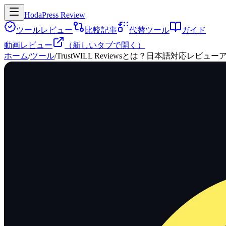
HodaPress Review
ツールレビュー
比較記事
代替ツール
ガイド
動画レビュー
（新しいタブで開く）
ホーム
/
ツール
/
TrustWILL Reviewsとは？日本語対応レビ