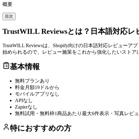
概要
目次
TrustWILL Reviewsとは？日本語
TrustWILL Reviewsは、Shopify向けの日本語
始められるので、レビュー施策をこれから強化したいストア
基本情報
無料プラン
あり
料金
月額19ドルから
モバイルアプリ
なし
API
なし
Zapier
なし
無料試用・無料枠
1商品あたり最大6件表示・写真レビ
特におすすめの方