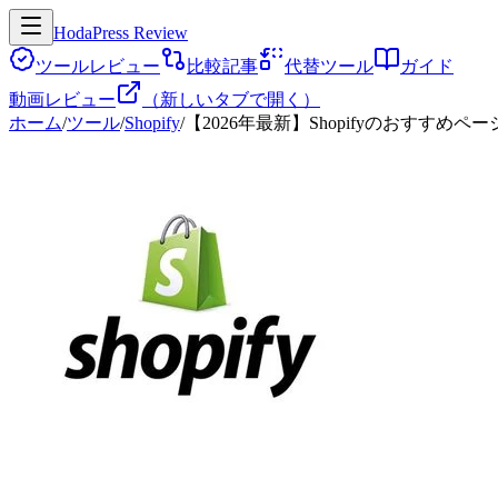
HodaPress Review
ツールレビュー
比較記事
代替ツール
ガイド
動画レビュー
（新しいタブで開く）
ホーム
/
ツール
/
Shopify
/
【2026年最新】Shopifyのおすすめペ