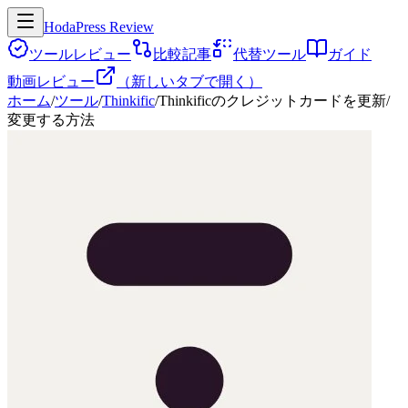
HodaPress Review
ツールレビュー
比較記事
代替ツール
ガイド
動画レビュー
（新しいタブで開く）
ホーム
/
ツール
/
Thinkific
/
Thinkificのクレジットカードを更新/
変更する方法