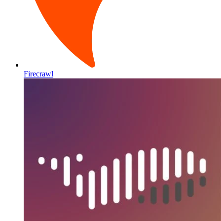
Firecrawl