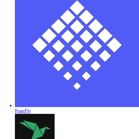
PageFly