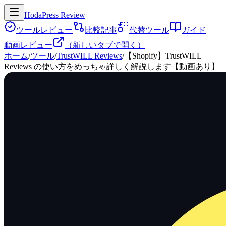
HodaPress Review
ツールレビュー
比較記事
代替ツール
ガイド
動画レビュー
（新しいタブで開く）
ホーム
/
ツール
/
TrustWILL Reviews
/
【Shopify】TrustWILL
Reviews の使い方をめっちゃ詳しく解説します【動画あり】